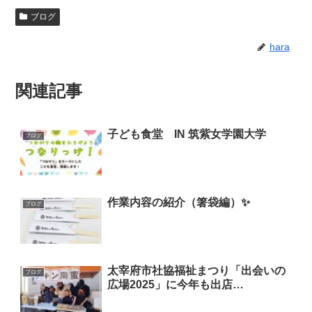
ブログ
hara
関連記事
子ども食堂 IN 筑紫女学園大学
ブログ
作業内容の紹介（箸袋編）✨
ブログ
太宰府市社協福祉まつり「出会いの
ブログ
広場2025」に今年も出店…